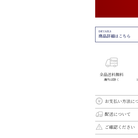
商品詳細はこちら
全品送料無料
海外は除く
お支払い方法に
クレジットカード決
配送について
VISA、MASTER、
全国一律送料無料
ご確認ください
オプションラッピ
モニター環境によ