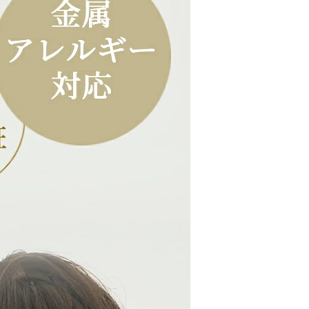
ます。
用の場合、別途決済手数料220円がかかります。
次第、商品を発送致します。
てる場合は、ご指定日の3日前までに入金が確認できるよ
コンビニ】
ート、ミニストップ、ファミリーマート
いて】
ては、購入手続き後の画面上とメールでもお送りしていま
い。
clementia-decor からのメールを受信できるように
ントに登録された配送先や支払い方法を利用して決済できま