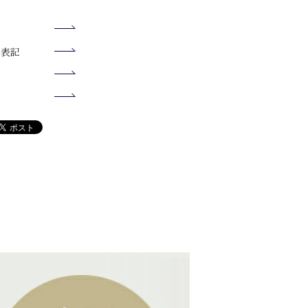
選択いただいた場合でも宅配便でお届けいたします。
K・14K・18K素材は"柔らかく・曲がりやすい"特徴がござい
い方がより早く到着します。日時指定をされず、時間指定
なります。お届け日をご指定いただいている場合は、3日
時には必ず外してください。変形や破壊の原因になりま
たら、最短のお日にちでご希望の時間帯にお届けいたしま
願いいたします。
はご相談ください。
く表記
してください。石鹸や水垢等により、ストーンの輝きが損
ンギンコウ）
するメール
テンイチバシテン）
スプレー等は触れると変色の原因となりますので、ご使用
たしました【クレメンティア】」に記載されている [伝票
： 7201289
てください。
お問合せシステムに入力して配送状況をご確認いただけま
デコール（カ
いが確認できない場合、自動でご注文がキャンセルされま
様のご負担でお願いいたします。
に、配送員にお支払ください。
がかかります。
万円未満 440円、3万円未満550円、3万円以上660円、
,100円
お振込をお願い致します。期日までに入金がない場合は自