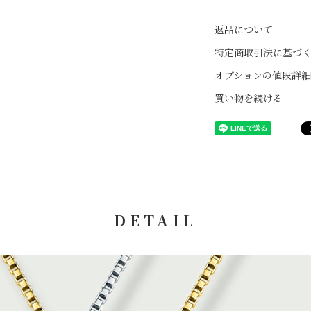
ん。メール便をご
銀行振込
シルバー925や10
日時指定をされな
ご入金確認後の発送と
返品について
ます。運動や就寝
のみいただけまし
前までにご入金をお
す。
す。お急ぎの場合
特定商取引法に基づ
【振込先】
ご入浴時は必ず外
オプションの値段詳細
楽天銀行（ラクテ
なわれます。
商品発送後にお送り
第一営業支店（ラク
日焼け止め、ヘア
表題：「発送が完了い
買い物を続ける
普通預金口座 口座番号
される場合は外し
番号]を各配送会社の
クレメンティア・
す。
※10日以内にお支払
⇒
ヤマト運輸
す。
⇒
日本郵便
※振込手数料はお客
代引き
お荷物の受け取り時
DETAIL
※別途代引き手数料
代引手数料（税込）：1
10万円以上30万円まで1
コンビニ決済
ご注文後、7日以内に