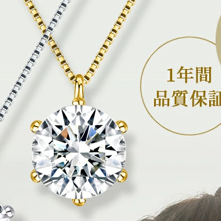
動でキャンセルされ
※コンビニ決済をご利
※ご入金が確認でき
※配送日をご指定され
うお振込ください。
【ご利用いただける
ローソン、セイコーマ
【お支払い方法につ
お支払い内容につい
すのでご確認くださ
※メールの受信設定で @
設定してください。
Amazon Pay
Amazonのアカウ
す。