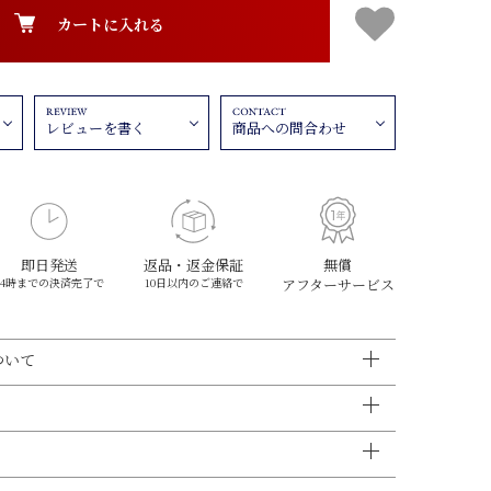
カートに入れる
レビューを書く
商品への問合わせ
即日発送
返品・返金保証
無償
14時までの決済完了で
10日以内のご連絡で
アフターサービス
ついて
済
DINERS、AMEX、JCBがご利用いただけます。
です。
ング（有料ラッピング）はメール便をご選択いただけませ
り、掲載写真と実際の色味が異なる場合がございます。