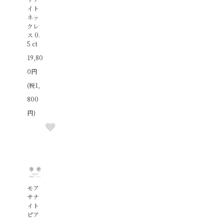
その他
8月ペリドット
15,000円以下
イト
ネッ
9月サファイア
20,000円以下
クレ
ス 0.
10月ピンクトルマリン
30,000円以下
5 ct
10月ローズクオーツ
40,000円以下
19,80
10月オパール
50,000円以下
0円
(税1,
11月シトリン
50,000円以上
800
11月トーパーズ
円)
12月タンザナイト
モア
サナ
イト
ピア