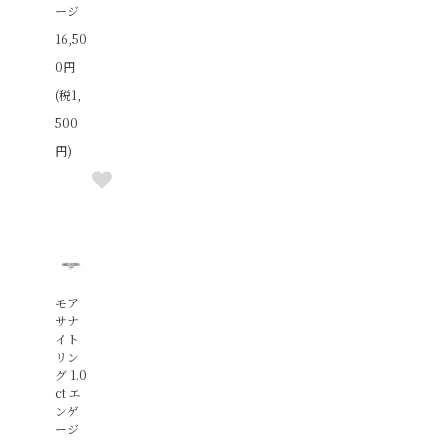
ージ
16,50
0円
(税1,
500
円)
モア
サナ
イト
リン
グ 1.0
ct エ
ンゲ
ージ