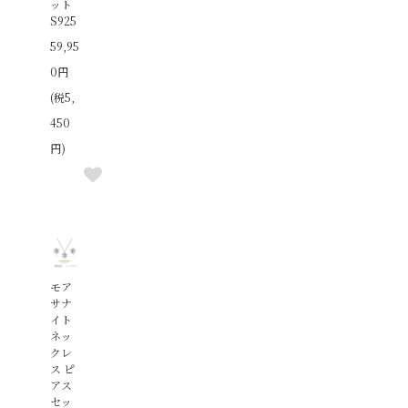
ット
S925
59,95
0円
(税5,
450
円)
モア
サナ
イト
ネッ
クレ
ス ピ
アス
セッ