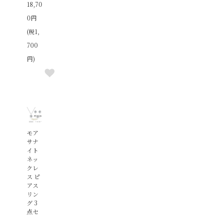
18,70
0円
(税1,
700
円)
モア
サナ
イト
ネッ
クレ
ス ピ
アス
リン
グ 3
点セ