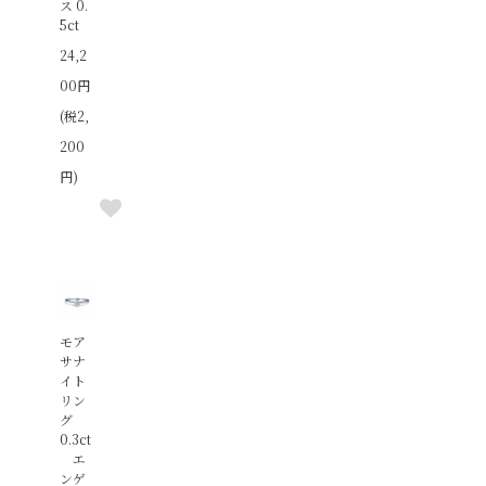
ス 0.
5ct
24,2
00円
(税2,
200
円)
モア
サナ
イト
リン
グ
0.3ct
エ
ンゲ