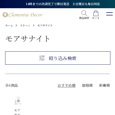
14時までの決済完了で即日発送 土日祝日も毎日対応
モチーフから探す
リーフ
商品検索
カート
誕生石から探す
ホーム
ストーン
モアサナイト
ハート
モアサナイト
リボン
1月ガーネット
地金から探す
フラワー
2月アメジスト
ホースシュー（馬蹄）
3月アクアマリン
CZダイヤモンド
絞り込み検索
価格から探す
クロス（十字架）
4月スワロフスキー
スワロフスキー
スター・ムーン（星・月）
4月CZダイヤモンド
ダイヤモンド
3,000円以下
バタフライ
4月ダイヤモンド
パール
5,000円以下
全6商品
おすすめ順
価格順
新着順
クローバー
4月モアサナイト
モアサナイト
7,000円以下
クラウン
6月真珠
地金ジュエリー
9,000円以下
イニシャル
7月ルビー
天然石（貴石・カラーストーン）
10,000円以下
モア
サナ