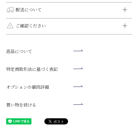
クレジットカード決済
配送について
VISA、MASTER、DINERS、AMEX、JCBがご利用いただけま
す。
全国一律送料無料です。
ご確認ください
オプションラッピング（有料ラッピング）はメール便をご選択
いただけません。メール便をご選択いただいた場合でも宅配
モニター環境により、掲載写真と実際の色味が異なる場合がご
便でお届けいたします。
銀行振込
ざいます。
日時指定をされない方がより早く到着します。日時指定をされ
返品について
ご入金確認後の発送となります。お届け日をご指定いただいてい
シルバー925や10K・14K・18K素材は"柔らかく・曲がりやす
ず、時間指定のみいただけましたら、最短のお日にちでご希望
る場合は、3日前までにご入金をお願いいたします。
い"特徴がございます。運動や就寝時には必ず外してくださ
の時間帯にお届けいたします。お急ぎの場合はご相談くださ
【振込先】
い。変形や破壊の原因になります。
特定商取引法に基づく表記
い。
楽天銀行（ラクテンギンコウ）
ご入浴時は必ず外してください。石鹸や水垢等により、ストー
第一営業支店（ラクテンイチバシテン）
ンの輝きが損なわれます。
商品発送後にお送りするメール
オプションの値段詳細
普通預金口座 口座番号： 7201289
日焼け止め、ヘアスプレー等は触れると変色の原因となります
表題：「発送が完了いたしました【クレメンティア】」に記載さ
クレメンティア・デコール（カ
ので、ご使用される場合は外してください。
れている [伝票番号]を各配送会社のお問合せシステムに入力して
※10日以内にお支払いが確認できない場合、自動でご注文がキャ
買い物を続ける
配送状況をご確認いただけます。
ンセルされます。
⇒
ヤマト運輸
※振込手数料はお客様のご負担でお願いいたします。
⇒
日本郵便
代引き
お荷物の受け取り時に、配送員にお支払ください。