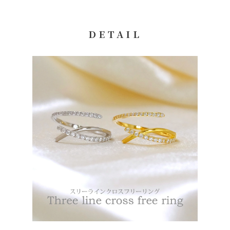
※別途代引き手数料がかかります。
代引手数料（税込）：1万円未満 440円、3万円未満550円、3万
円以上660円、10万円以上30万円まで1,100円
DETAIL
コンビニ決済
ご注文後、7日以内にお振込をお願い致します。期日までに入金
がない場合は自動でキャンセルされます。
※コンビニ決済をご利用の場合、別途決済手数料220円がかかり
ます。
※ご入金が確認でき次第、商品を発送致します。
※配送日をご指定されてる場合は、ご指定日の3日前までに入金
が確認できるようお振込ください。
【ご利用いただけるコンビニ】
ローソン、セイコーマート、ミニストップ、ファミリーマート
【お支払い方法について】
お支払い内容については、購入手続き後の画面上とメールでもお
送りしていますのでご確認ください。