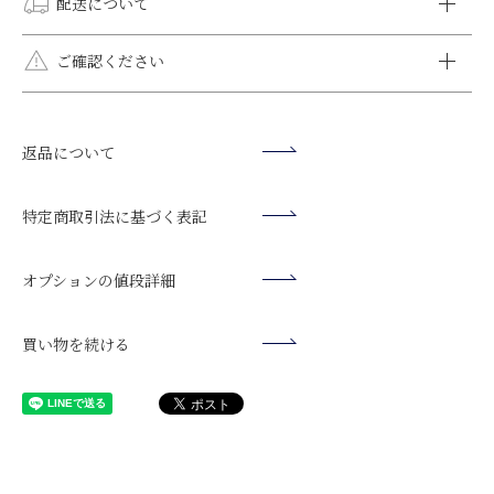
配送について
VISA、MASTER、DINERS、AMEX、JCBがご利用いただけま
す。
全国一律送料無料です。
ご確認ください
オプションラッピング（有料ラッピング）はメール便をご選択
いただけません。メール便をご選択いただいた場合でも宅配
モニター環境により、掲載写真と実際の色味が異なる場合がご
便でお届けいたします。
銀行振込
ざいます。
日時指定をされない方がより早く到着します。日時指定をされ
返品について
ご入金確認後の発送となります。お届け日をご指定いただいてい
シルバー925や10K・14K・18K素材は"柔らかく・曲がりやす
ず、時間指定のみいただけましたら、最短のお日にちでご希望
る場合は、3日前までにご入金をお願いいたします。
い"特徴がございます。運動や就寝時には必ず外してくださ
の時間帯にお届けいたします。お急ぎの場合はご相談くださ
【振込先】
い。変形や破壊の原因になります。
特定商取引法に基づく表記
い。
楽天銀行（ラクテンギンコウ）
ご入浴時は必ず外してください。石鹸や水垢等により、ストー
第一営業支店（ラクテンイチバシテン）
ンの輝きが損なわれます。
商品発送後にお送りするメール
オプションの値段詳細
普通預金口座 口座番号： 7201289
日焼け止め、ヘアスプレー等は触れると変色の原因となります
表題：「発送が完了いたしました【クレメンティア】」に記載さ
クレメンティア・デコール（カ
ので、ご使用される場合は外してください。
れている [伝票番号]を各配送会社のお問合せシステムに入力して
※10日以内にお支払いが確認できない場合、自動でご注文がキャ
買い物を続ける
配送状況をご確認いただけます。
ンセルされます。
⇒
ヤマト運輸
※振込手数料はお客様のご負担でお願いいたします。
⇒
日本郵便
代引き
お荷物の受け取り時に、配送員にお支払ください。
※別途代引き手数料がかかります。