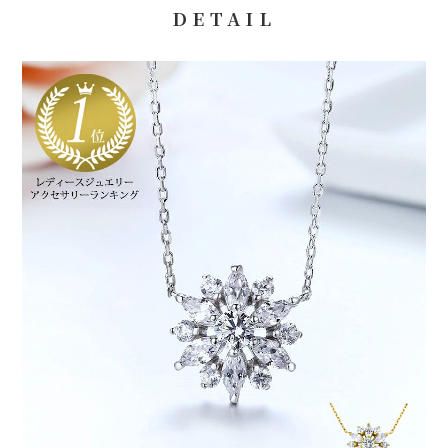
円以上660円、10万円以上30万円まで1,100円
DETAIL
コンビニ決済
ご注文後、7日以内にお振込をお願い致します。期日までに入金
がない場合は自動でキャンセルされます。
※コンビニ決済をご利用の場合、別途決済手数料220円がかかり
ます。
※ご入金が確認でき次第、商品を発送致します。
※配送日をご指定されてる場合は、ご指定日の3日前までに入金
が確認できるようお振込ください。
【ご利用いただけるコンビニ】
ローソン、セイコーマート、ミニストップ、ファミリーマート
【お支払い方法について】
お支払い内容については、購入手続き後の画面上とメールでもお
送りしていますのでご確認ください。
※メールの受信設定で @clementia-decor からのメールを受信
できるように設定してください。