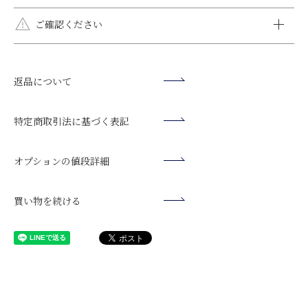
す。
全国一律送料無料です。
ご確認ください
オプションラッピング（有料ラッピング）はメール便をご選択
いただけません。メール便をご選択いただいた場合でも宅配
モニター環境により、掲載写真と実際の色味が異なる場合がご
便でお届けいたします。
銀行振込
ざいます。
日時指定をされない方がより早く到着します。日時指定をされ
返品について
ご入金確認後の発送となります。お届け日をご指定いただいてい
シルバー925や10K・14K・18K素材は"柔らかく・曲がりやす
ず、時間指定のみいただけましたら、最短のお日にちでご希望
る場合は、3日前までにご入金をお願いいたします。
い"特徴がございます。運動や就寝時には必ず外してくださ
の時間帯にお届けいたします。お急ぎの場合はご相談くださ
【振込先】
い。変形や破壊の原因になります。
特定商取引法に基づく表記
い。
楽天銀行（ラクテンギンコウ）
ご入浴時は必ず外してください。石鹸や水垢等により、ストー
第一営業支店（ラクテンイチバシテン）
ンの輝きが損なわれます。
商品発送後にお送りするメール
オプションの値段詳細
普通預金口座 口座番号： 7201289
日焼け止め、ヘアスプレー等は触れると変色の原因となります
表題：「発送が完了いたしました【クレメンティア】」に記載さ
クレメンティア・デコール（カ
ので、ご使用される場合は外してください。
れている [伝票番号]を各配送会社のお問合せシステムに入力して
※10日以内にお支払いが確認できない場合、自動でご注文がキャ
買い物を続ける
配送状況をご確認いただけます。
ンセルされます。
⇒
ヤマト運輸
※振込手数料はお客様のご負担でお願いいたします。
⇒
日本郵便
代引き
お荷物の受け取り時に、配送員にお支払ください。
※別途代引き手数料がかかります。
代引手数料（税込）：1万円未満 440円、3万円未満550円、3万