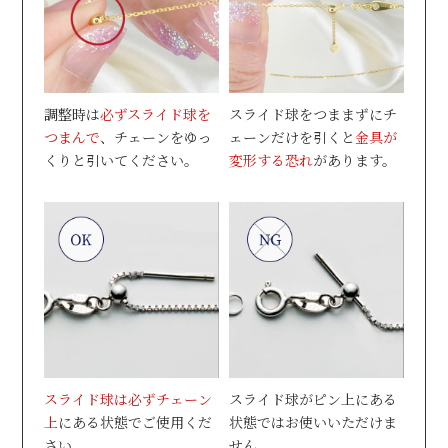
調整時は
必ずスライド球を
スライド球をつままずにチ
つまんで
、チェーンをゆっ
ェーンだけを引くと
金具が
くりと引いてください。
変形する恐れ
があります。
スライド球は必ずチェーン
スライド球がピン上にある
上
にある状態でご使用くだ
状態ではお使いいただけま
さい。
せん。