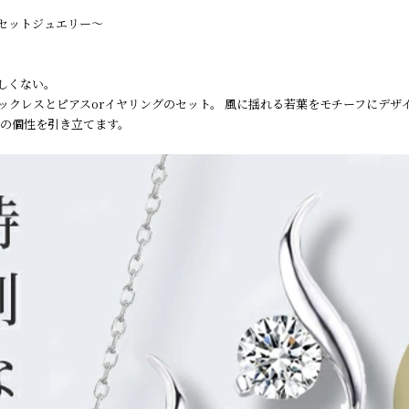
10万円以上30万円まで1
セットジュエリー～
コンビニ決済
ご注文後、7日以内に
動でキャンセルされ
しくない。
※コンビニ決済をご利
ックレスとピアスorイヤリングのセット。 風に揺れる若葉をモチーフにデザ
※ご入金が確認でき
女の個性を引き立てます。
※配送日をご指定され
うお振込ください。
【ご利用いただける
ローソン、セイコーマ
【お支払い方法につ
お支払い内容につい
すのでご確認くださ
※メールの受信設定で @
設定してください。
Amazon Pay