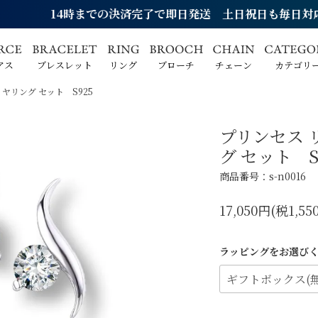
14時までの決済完了で即日発送 土日祝日も毎日対応
アス
ブレスレット
リング
ブローチ
チェーン
カテゴリ
ヤリング セット S925
プリンセス 
グ セット S
商品番号：s-n0016
17,050円(税1,55
ラッピングをお選び