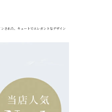
,100円
お振込をお願い致します。期日までに入金がない場合は自
ます。
用の場合、別途決済手数料220円がかかります。
インされた、キュートでエレガントなデザイン
次第、商品を発送致します。
てる場合は、ご指定日の3日前までに入金が確認できるよ
コンビニ】
ート、ミニストップ、ファミリーマート
いて】
ては、購入手続き後の画面上とメールでもお送りしていま
い。
clementia-decor からのメールを受信できるように