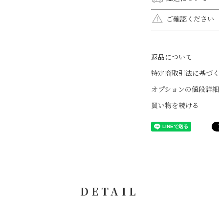
VISA、MASTER、
全国一律送料無料
ご確認ください
オプションラッピ
モニター環境によ
ん。メール便をご
銀行振込
シルバー925や10
日時指定をされな
ご入金確認後の発送と
返品について
ます。運動や就寝
のみいただけまし
前までにご入金をお
す。
す。お急ぎの場合
特定商取引法に基づ
【振込先】
ご入浴時は必ず外
オプションの値段詳細
楽天銀行（ラクテ
なわれます。
商品発送後にお送り
第一営業支店（ラク
日焼け止め、ヘア
表題：「発送が完了い
買い物を続ける
普通預金口座 口座番号
される場合は外し
番号]を各配送会社の
クレメンティア・
す。
※10日以内にお支払
⇒
ヤマト運輸
す。
⇒
日本郵便
※振込手数料はお客
代引き
お荷物の受け取り時
DETAIL
※別途代引き手数料
代引手数料（税込）：1