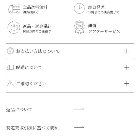
全品送料無料
即日発送
海外は除く
14時までの決済完了で
無償
返品・返金保証
アフターサービス
10日以内のご連絡で
お支払い方法について
クレジットカード決済
配送について
VISA、MASTER、DINERS、AMEX、JCBがご利用いただけま
す。
全国一律送料無料です。
ご確認ください
オプションラッピング（有料ラッピング）はメール便をご選択
いただけません。メール便をご選択いただいた場合でも宅配
モニター環境により、掲載写真と実際の色味が異なる場合がご
便でお届けいたします。
銀行振込
ざいます。
日時指定をされない方がより早く到着します。日時指定をされ
返品について
ご入金確認後の発送となります。お届け日をご指定いただいてい
シルバー925や10K・14K・18K素材は"柔らかく・曲がりやす
ず、時間指定のみいただけましたら、最短のお日にちでご希望
る場合は、3日前までにご入金をお願いいたします。
い"特徴がございます。運動や就寝時には必ず外してくださ
の時間帯にお届けいたします。お急ぎの場合はご相談くださ
【振込先】
い。変形や破壊の原因になります。
特定商取引法に基づく表記
い。
楽天銀行（ラクテンギンコウ）
ご入浴時は必ず外してください。石鹸や水垢等により、ストー
第一営業支店（ラクテンイチバシテン）
ンの輝きが損なわれます。