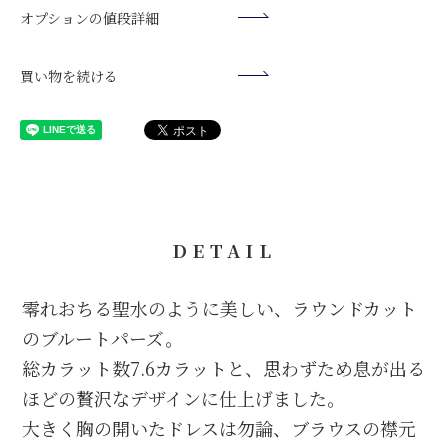
商品発送後にお送りするメール
オプションの値段詳細
普通預金口座 口座番号： 7201289
日焼け止め、ヘアスプレー等は触れると変色の原因となります
表題：「発送が完了いたしました【クレメンティア】」に記載さ
クレメンティア・デコール（カ
ので、ご使用される場合は外してください。
れている [伝票番号]を各配送会社のお問合せシステムに入力して
※10日以内にお支払いが確認できない場合、自動でご注文がキャ
買い物を続ける
配送状況をご確認いただけます。
ンセルされます。
⇒
ヤマト運輸
※振込手数料はお客様のご負担でお願いいたします。
⇒
日本郵便
代引き
お荷物の受け取り時に、配送員にお支払ください。
※別途代引き手数料がかかります。
代引手数料（税込）：1万円未満 440円、3万円未満550円、3万
円以上660円、10万円以上30万円まで1,100円
DETAIL
コンビニ決済
ご注文後、7日以内にお振込をお願い致します。期日までに入金
零れおちる聖水のように美しい、ラウンドカット
がない場合は自動でキャンセルされます。
のブルートパーズ。
※コンビニ決済をご利用の場合、別途決済手数料220円がかかり
総カラット数7.6カラットと、思わずため息が出る
ます。
※ご入金が確認でき次第、商品を発送致します。
ほどの贅沢なデザインに仕上げました。
※配送日をご指定されてる場合は、ご指定日の3日前までに入金
大きく胸の開いたドレスは勿論、ブラウスの襟元
が確認できるようお振込ください。