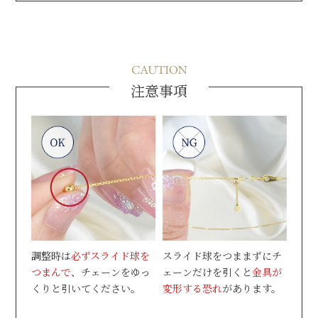
注意事項
調整時は
必ずスライド球を
スライド球をつままずにチ
つまんで
、チェーンをゆっ
ェーンだけを引くと
金具が
くりと引いてください。
変形する恐れ
があります。