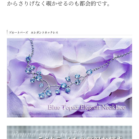
からさりげなく覗かせるのも都会的です。
【ご利用いただけるコンビニ】
ローソン、セイコーマート、ミニストップ、ファミリーマート
【お支払い方法について】
お支払い内容については、購入手続き後の画面上とメールでもお
送りしていますのでご確認ください。
※メールの受信設定で @clementia-decor からのメールを受信
できるように設定してください。
Amazon Pay
Amazonのアカウントに登録された配送先や支払い方法を利用
して決済できます。