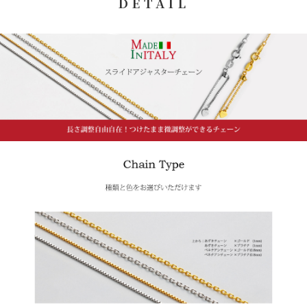
DETAIL
コンビニ決済
ご注文後、7日以内にお振込をお願い致します。期日までに入金
がない場合は自動でキャンセルされます。
※コンビニ決済をご利用の場合、別途決済手数料220円がかかり
ます。
※ご入金が確認でき次第、商品を発送致します。
※配送日をご指定されてる場合は、ご指定日の3日前までに入金
が確認できるようお振込ください。
【ご利用いただけるコンビニ】
ローソン、セイコーマート、ミニストップ、ファミリーマート
【お支払い方法について】
お支払い内容については、購入手続き後の画面上とメールでもお
送りしていますのでご確認ください。
※メールの受信設定で @clementia-decor からのメールを受信
できるように設定してください。