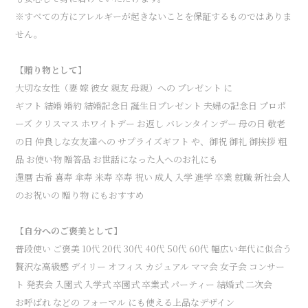
※すべての方にアレルギーが起きないことを保証するものではありま
せん。
【贈り物として】
大切な女性（妻 嫁 彼女 親友 母親）への プレゼント に
ギフト 結婚 婚約 結婚記念日 誕生日プレゼント 夫婦の記念日 プロポ
ーズ クリスマス ホワイトデー お返し バレンタインデー 母の日 敬老
の日 仲良しな女友達への サプライズギフト や、御祝 御礼 御挨拶 粗
品 お使い物 贈答品 お世話になった人へのお礼にも
還暦 古希 喜寿 傘寿 米寿 卒寿 祝い 成人 入学 進学 卒業 就職 新社会人
のお祝いの 贈り物 にもおすすめ
【自分へのご褒美として】
普段使い ご褒美 10代 20代 30代 40代 50代 60代 幅広い年代に似合う
贅沢な高級感 デイリー オフィス カジュアル ママ会 女子会 コンサー
ト 発表会 入園式 入学式 卒園式 卒業式 パーティー 結婚式 二次会
お呼ばれ などの フォーマル にも使える上品なデザイン