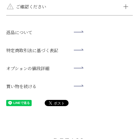
す。
全国一律送料無料です。
ご確認ください
オプションラッピング（有料ラッピング）はメール便をご選択
いただけません。メール便をご選択いただいた場合でも宅配
モニター環境により、掲載写真と実際の色味が異なる場合がご
便でお届けいたします。
銀行振込
ざいます。
日時指定をされない方がより早く到着します。日時指定をされ
返品について
ご入金確認後の発送となります。お届け日をご指定いただいてい
シルバー925や10K・14K・18K素材は"柔らかく・曲がりやす
ず、時間指定のみいただけましたら、最短のお日にちでご希望
る場合は、3日前までにご入金をお願いいたします。
い"特徴がございます。運動や就寝時には必ず外してくださ
の時間帯にお届けいたします。お急ぎの場合はご相談くださ
【振込先】
い。変形や破壊の原因になります。
特定商取引法に基づく表記
い。
楽天銀行（ラクテンギンコウ）
ご入浴時は必ず外してください。石鹸や水垢等により、ストー
第一営業支店（ラクテンイチバシテン）
ンの輝きが損なわれます。
商品発送後にお送りするメール
オプションの値段詳細
普通預金口座 口座番号： 7201289
日焼け止め、ヘアスプレー等は触れると変色の原因となります
表題：「発送が完了いたしました【クレメンティア】」に記載さ
クレメンティア・デコール（カ
ので、ご使用される場合は外してください。
れている [伝票番号]を各配送会社のお問合せシステムに入力して
※10日以内にお支払いが確認できない場合、自動でご注文がキャ
買い物を続ける
配送状況をご確認いただけます。
ンセルされます。
⇒
ヤマト運輸
※振込手数料はお客様のご負担でお願いいたします。
⇒
日本郵便
代引き
お荷物の受け取り時に、配送員にお支払ください。
※別途代引き手数料がかかります。
代引手数料（税込）：1万円未満 440円、3万円未満550円、3万
円以上660円、10万円以上30万円まで1,100円