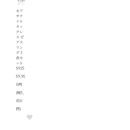
モア
サナ
イト
ネッ
クレ
ス ピ
アス
リン
グ 3
点セ
ット
S925
59,95
0円
(税5,
450
円)