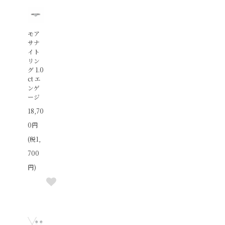
モア
サナ
イト
リン
グ 1.0
ct エ
ンゲ
ージ
18,70
0円
(税1,
700
円)