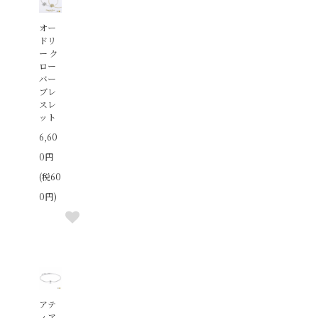
オー
ドリ
ー ク
ロー
バー
ブレ
スレ
ット
6,60
0円
(税60
0円)
アテ
ィア