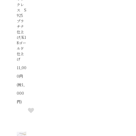
クレ
ス S
925
プラ
チナ
仕上
げ/K1
8ゴー
ルド
仕上
げ
11,00
0円
(税1,
000
円)