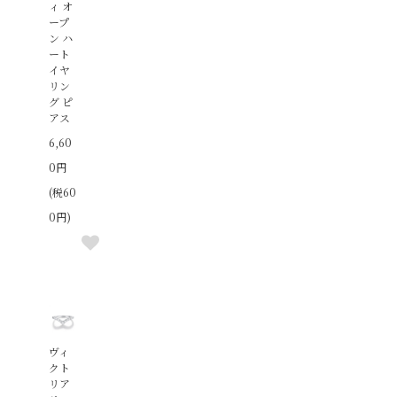
ィ オ
ープ
ン ハ
ート
イヤ
リン
グ ピ
アス
6,60
0円
(税60
0円)
ヴィ
クト
リア