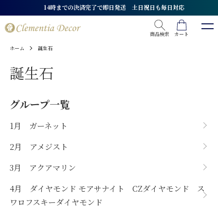
14時までの決済完了で即日発送 土日祝日も毎日対応
モチーフから探す
リーフ
商品検索
カート
誕生石から探す
ホーム
誕生石
ハート
誕生石
リボン
1月ガーネット
地金から探す
フラワー
2月アメジスト
グループ一覧
ホースシュー（馬蹄）
3月アクアマリン
CZダイヤモンド
価格から探す
クロス（十字架）
4月スワロフスキー
スワロフスキー
1月 ガーネット
スター・ムーン（星・月）
4月CZダイヤモンド
ダイヤモンド
3,000円以下
2月 アメジスト
バタフライ
4月ダイヤモンド
パール
5,000円以下
3月 アクアマリン
クローバー
4月モアサナイト
モアサナイト
7,000円以下
クラウン
6月真珠
地金ジュエリー
9,000円以下
4月 ダイヤモンド モアサナイト CZダイヤモンド ス
ワロフスキーダイヤモンド
イニシャル
7月ルビー
天然石（貴石・カラーストーン）
10,000円以下