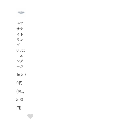
モア
サナ
イト
リン
グ
0.3ct
エ
ンゲ
ージ
16,50
0円
(税1,
500
円)