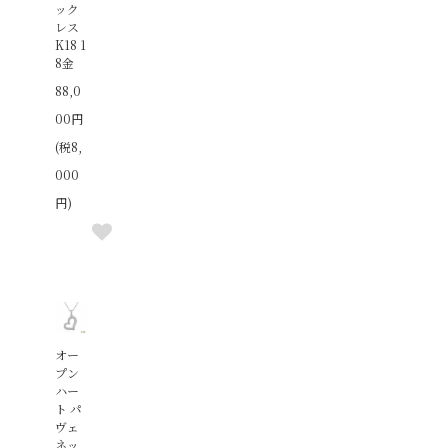
ック
レス
K18 1
8金
88,0
00円
(税8,
000
円)
オー
プン
ハー
ト パ
ヴェ
ネッ