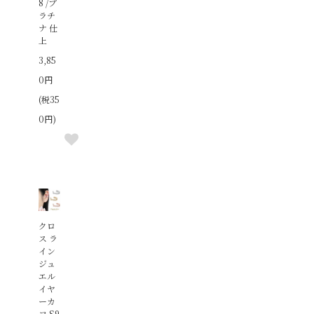
8 /プ
ラチ
ナ 仕
上
3,85
0円
(税35
0円)
クロ
ス ラ
イン
ジュ
エル
イヤ
ーカ
フ S9