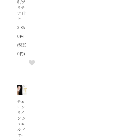
8 /プ
ラチ
ナ 仕
上
3,85
0円
(税35
0円)
チェ
ーン
ライ
ン ジ
ュエ
ル イ
ヤー