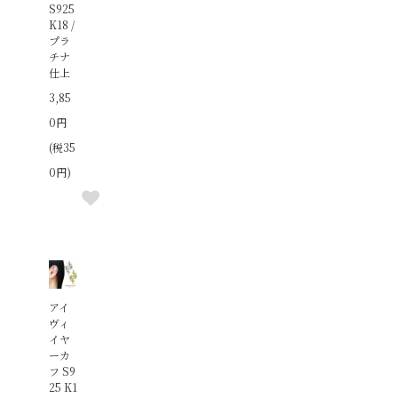
S925
K18 /
プラ
チナ
仕上
3,85
0円
(税35
0円)
アイ
ヴィ
イヤ
ーカ
フ S9
25 K1