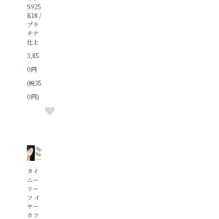
S925
K18 /
プラ
チナ
仕上
3,85
0円
(税35
0円)
タイ
ニー
リー
フ イ
ヤー
カフ