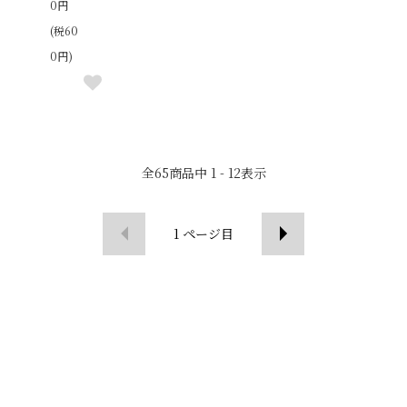
0円
(税60
0円)
全
65
商品中
1 - 12
表示
1
ページ目