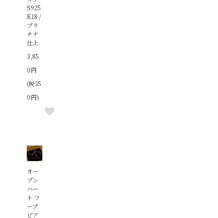
S925
K18 /
プラ
チナ
仕上
3,85
0円
(税35
0円)
オー
プン
ハー
ト フ
ープ
ピア