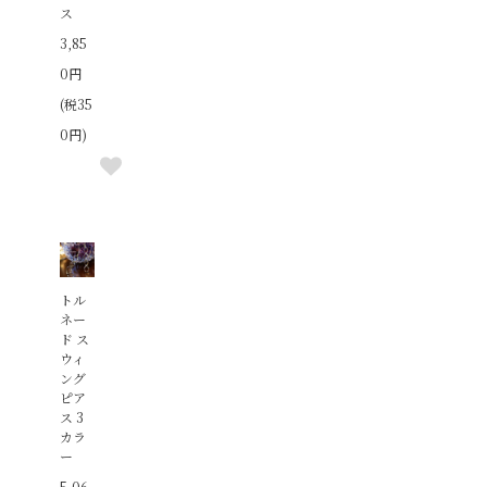
ス
3,85
0円
(税35
0円)
トル
ネー
ド ス
ウィ
ング
ピア
ス 3
カラ
ー
5,06