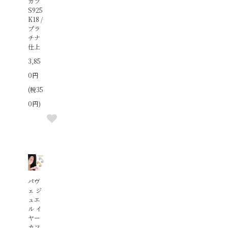
カフ
S925
K18 /
プラ
チナ
仕上
3,85
0円
(税35
0円)
パヴ
ェ ジ
ュエ
ル イ
ヤー
カフ