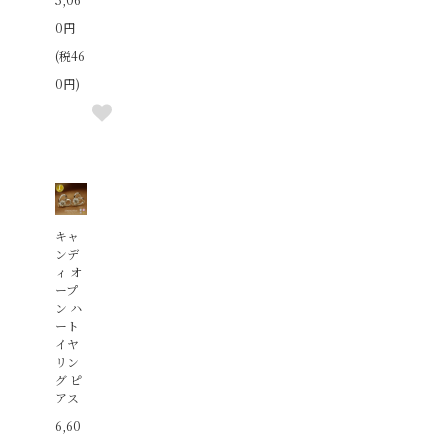
0円
(税46
0円)
キャ
ンデ
ィ オ
ープ
ン ハ
ート
イヤ
リン
グ ピ
アス
6,60