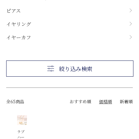
その他
8月ペリドット
15,000円以下
ピアス
9月サファイア
20,000円以下
イヤリング
10月ピンクトルマリン
30,000円以下
10月オパール
40,000円以下
イヤーカフ
10月ローズクオーツ
50,000円以下
11月シトリン
50,000円以上
11月トーパーズ
絞り込み検索
12月タンザナイト
全65商品
おすすめ順
価格順
新着順
ラブ
ハー