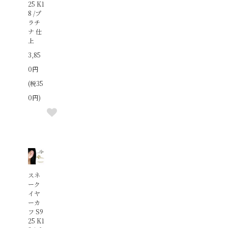
25 K1
8 /プ
ラチ
ナ 仕
上
3,85
0円
(税35
0円)
スネ
ーク
イヤ
ーカ
フ S9
25 K1