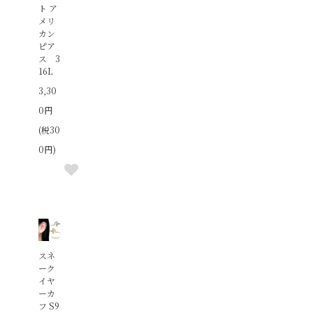
ト ア
メリ
カン
ピア
ス 3
16L
3,30
0円
(税30
0円)
スネ
ーク
イヤ
ーカ
フ S9