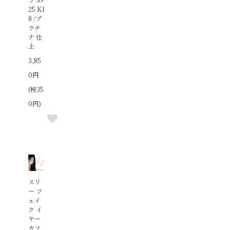
25 K1
8 /プ
ラチ
ナ 仕
上
3,85
0円
(税35
0円)
スリ
ー フ
ェイ
ク イ
ヤー
カフ