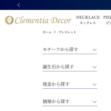
ネックレス
ピ
ホーム
ブレスレット
モチーフから探す
リーフ
誕生石から探す
ハート
リボン
1月ガーネット
地金から探す
フラワー
2月アメジスト
ホースシュー（馬蹄）
3月アクアマリン
CZダイヤモンド
価格から探す
クロス（十字架）
4月モアサナイト
スワロフスキー